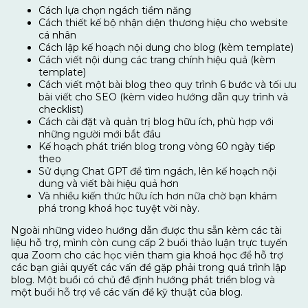
Cách lựa chọn ngách tiềm năng
Cách thiết kế bộ nhận diện thương hiệu cho website
cá nhân
Cách lập kế hoạch nội dung cho blog (kèm template)
Cách viết nội dung các trang chính hiệu quả (kèm
template)
Cách viết một bài blog theo quy trình 6 bước và tối ưu
bài viết cho SEO (kèm video hướng dẫn quy trình và
checklist)
Cách cài đặt và quản trị blog hữu ích, phù hợp với
những người mới bắt đầu
Kế hoạch phát triển blog trong vòng 60 ngày tiếp
theo
Sử dụng Chat GPT để tìm ngách, lên kế hoạch nội
dung và viết bài hiệu quả hơn
Và nhiều kiến thức hữu ích hơn nữa chờ bạn khám
phá trong khoá học tuyệt vời này.
Ngoài những video hướng dẫn được thu sẵn kèm các tài
liệu hỗ trợ, mình còn cung cấp 2 buổi thảo luận trực tuyến
qua Zoom cho các học viên tham gia khoá học để hỗ trợ
các bạn giải quyết các vấn đề gặp phải trong quá trình lập
blog. Một buổi có chủ đề định hướng phát triển blog và
một buổi hỗ trợ về các vấn đề kỹ thuật của blog.