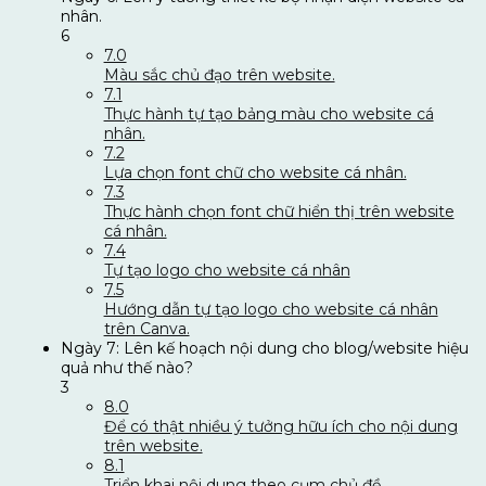
nhân.
6
7.0
Màu sắc chủ đạo trên website.
7.1
Thực hành tự tạo bảng màu cho website cá
nhân.
7.2
Lựa chọn font chữ cho website cá nhân.
7.3
Thực hành chọn font chữ hiển thị trên website
cá nhân.
7.4
Tự tạo logo cho website cá nhân
7.5
Hướng dẫn tự tạo logo cho website cá nhân
trên Canva.
Ngày 7: Lên kế hoạch nội dung cho blog/website hiệu
quả như thế nào?
3
8.0
Để có thật nhiều ý tưởng hữu ích cho nội dung
trên website.
8.1
Triển khai nội dung theo cụm chủ đề.