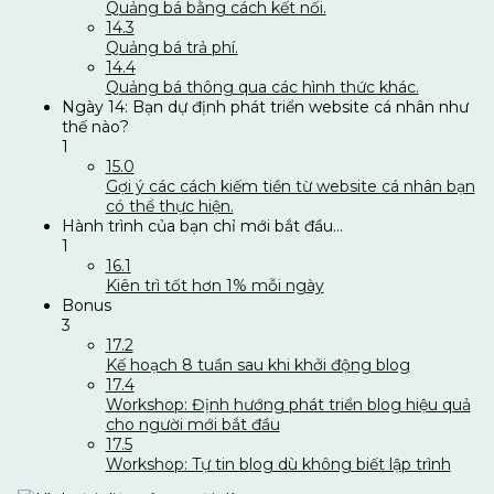
Quảng bá bằng cách kết nối.
14.3
Quảng bá trả phí.
14.4
Quảng bá thông qua các hình thức khác.
Ngày 14: Bạn dự định phát triển website cá nhân như
thế nào?
1
15.0
Gợi ý các cách kiếm tiền từ website cá nhân bạn
có thể thực hiện.
Hành trình của bạn chỉ mới bắt đầu...
1
16.1
Kiên trì tốt hơn 1% mỗi ngày
Bonus
3
17.2
Kế hoạch 8 tuần sau khi khởi động blog
17.4
Workshop: Định hướng phát triển blog hiệu quả
cho người mới bắt đầu
17.5
Workshop: Tự tin blog dù không biết lập trình