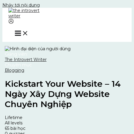
Nhảy tới nội dung
Giảng viên:
The Introvert Writer
Chuyên mục
Blogging
Kickstart Your Website – 14
Ngày Xây Dựng Website
Chuyên Nghiệp
Lifetime
All levels
65 bài học
0 quizzes