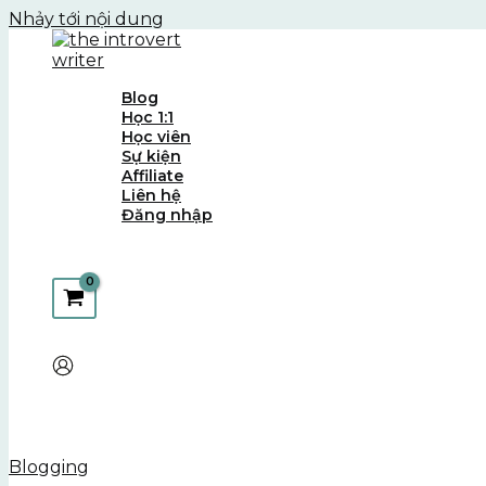
Nhảy tới nội dung
Blog
Học 1:1
Học viên
Sự kiện
Affiliate
Liên hệ
Đăng nhập
Blogging