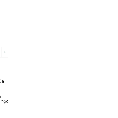
+
ủa
h
 học