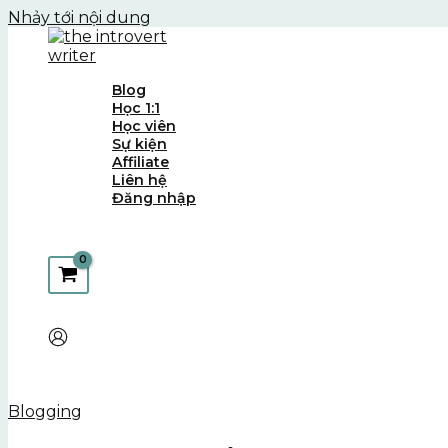
Nhảy tới nội dung
Blog
Học 1:1
Học viên
Sự kiện
Affiliate
Liên hệ
Đăng nhập
Blogging