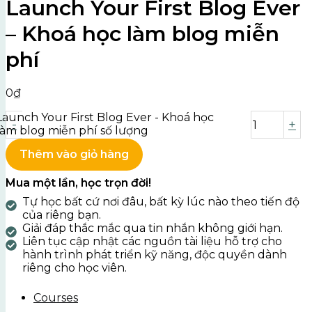
Launch Your First Blog Ever
– Khoá học làm blog miễn
phí
0
₫
Launch Your First Blog Ever - Khoá học
-
+
làm blog miễn phí số lượng
Thêm vào giỏ hàng
Mua một lần, học trọn đời!
Tự học bất cứ nơi đâu, bất kỳ lúc nào theo tiến độ
của riêng bạn.
Giải đáp thắc mắc qua tin nhắn không giới hạn.
Liên tục cập nhật các nguồn tài liệu hỗ trợ cho
hành trình phát triển kỹ năng, độc quyền dành
riêng cho học viên.
Courses