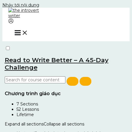
Nhảy tới nội dung
Read to Write Better – A 45-Day
Challenge
Chương trình giáo dục
7 Sections
52 Lessons
Lifetime
Expand all sections
Collapse all sections