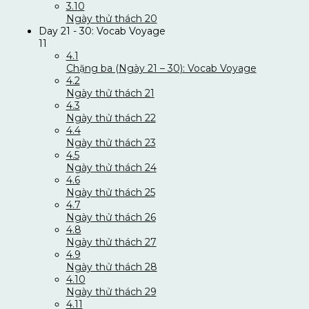
3.10
Ngày thử thách 20
Day 21 - 30: Vocab Voyage
11
4.1
Chặng ba (Ngày 21 – 30): Vocab Voyage
4.2
Ngày thử thách 21
4.3
Ngày thử thách 22
4.4
Ngày thử thách 23
4.5
Ngày thử thách 24
4.6
Ngày thử thách 25
4.7
Ngày thử thách 26
4.8
Ngày thử thách 27
4.9
Ngày thử thách 28
4.10
Ngày thử thách 29
4.11