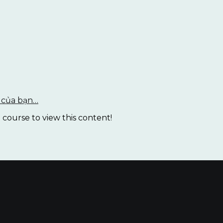
 của bạn…
 course to view this content!