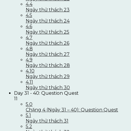
4.4
Ngày thử thách 23
4.5
Ngày thử thách 24
4.6
Ngày thử thách 25
4.7
Ngày thử thách 26
4.8
Ngày thử thách 27
4.9
Ngày thử thách 28
4.10
Ngày thử thách 29
4.11
Ngày thử thách 30
Day 31 - 40: Question Quest
11
5.0
Chặng 4 (Ngày 31 – 40): Question Quest
5.1
Ngày thử thách 31
5.2