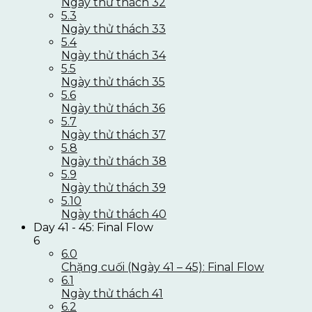
Ngày thử thách 32
5.3
Ngày thử thách 33
5.4
Ngày thử thách 34
5.5
Ngày thử thách 35
5.6
Ngày thử thách 36
5.7
Ngày thử thách 37
5.8
Ngày thử thách 38
5.9
Ngày thử thách 39
5.10
Ngày thử thách 40
Day 41 - 45: Final Flow
6
6.0
Chặng cuối (Ngày 41 – 45): Final Flow
6.1
Ngày thử thách 41
6.2