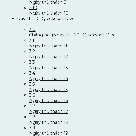
Ngày thử thách 9
2.10
Ngày thử thách 10
Day 11 - 20: Quickstart Dive
11
3.0
Chặng hai (Ngày 11 – 20): Quickstart Dive
3.1
Ngày thử thách 11
3.2
Ngày thử thách 12
3.3
Ngày thử thách 13
3.4
Ngày thử thách 14
3.5
Ngày thử thách 15
3.6
Ngày thử thách 16
3.7
Ngày thử thách 17
3.8
Ngày thử thách 18
3.9
Ngày thử thách 19