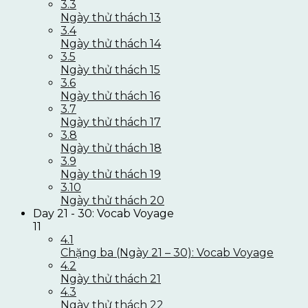
3.3
Ngày thử thách 13
3.4
Ngày thử thách 14
3.5
Ngày thử thách 15
3.6
Ngày thử thách 16
3.7
Ngày thử thách 17
3.8
Ngày thử thách 18
3.9
Ngày thử thách 19
3.10
Ngày thử thách 20
Day 21 - 30: Vocab Voyage
11
4.1
Chặng ba (Ngày 21 – 30): Vocab Voyage
4.2
Ngày thử thách 21
4.3
Ngày thử thách 22