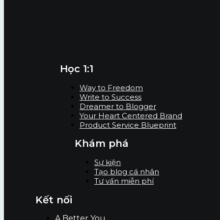
Học 1:1
Way to Freedom
Write to Success
Dreamer to Blogger
Your Heart Centered Brand
Product Service Blueprint
Khám phá
Sự kiện
Tạo blog cá nhân
Tư vấn miễn phí
Kết nối
A Better You