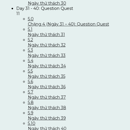
Ngày thử thách 30
Day 31 - 40: Question Quest
11
5.0
Chặng 4 (Ngày 31 – 40): Question Quest
5.1
Ngày thử thách 31
5.2
Ngày thử thách 32
5.3
Ngày thử thách 33
5.4
Ngày thử thách 34
5.5
Ngày thử thách 35
5.6
Ngày thử thách 36
5.7
Ngày thử thách 37
5.8
Ngày thử thách 38
5.9
Ngày thử thách 39
5.10
Ngày thử thách 40