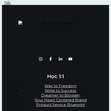
Tiếp
Học 1:1
Way to Freedom
Write to Success
Dreamer to Blogger
Your Heart Centered Brand
Product Service Blueprint