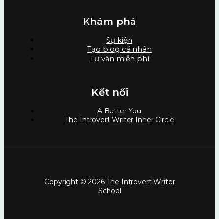
Khám phá
Sự kiện
Tạo blog cá nhân
Tư vấn miễn phí
Kết nối
A Better You
The Introvert Writer Inner Circle
Copyright © 2026 The Introvert Writer
School