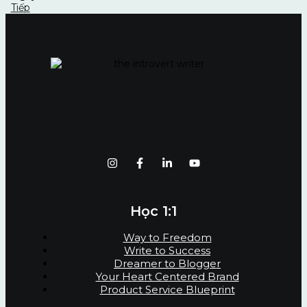
Tiếp
Học 1:1
Way to Freedom
Write to Success
Dreamer to Blogger
Your Heart Centered Brand
Product Service Blueprint