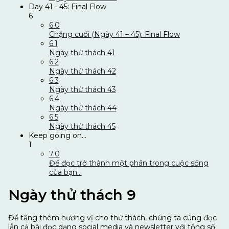
Day 41 - 45: Final Flow
6
6.0
Chặng cuối (Ngày 41 – 45): Final Flow
6.1
Ngày thử thách 41
6.2
Ngày thử thách 42
6.3
Ngày thử thách 43
6.4
Ngày thử thách 44
6.5
Ngày thử thách 45
Keep going on...
1
7.0
Để đọc trở thành một phần trong cuộc sống
của bạn…
Ngày thử thách 9
Để tăng thêm hương vị cho thử thách, chúng ta cùng đọc
lẫn cả bài đọc dạng social media và newsletter với tổng số