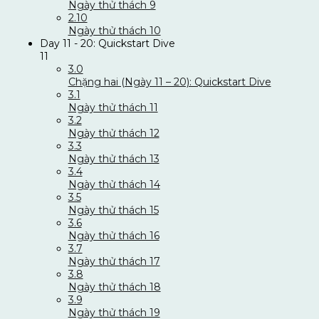
Ngày thử thách 9
2.10
Ngày thử thách 10
Day 11 - 20: Quickstart Dive
11
3.0
Chặng hai (Ngày 11 – 20): Quickstart Dive
3.1
Ngày thử thách 11
3.2
Ngày thử thách 12
3.3
Ngày thử thách 13
3.4
Ngày thử thách 14
3.5
Ngày thử thách 15
3.6
Ngày thử thách 16
3.7
Ngày thử thách 17
3.8
Ngày thử thách 18
3.9
Ngày thử thách 19