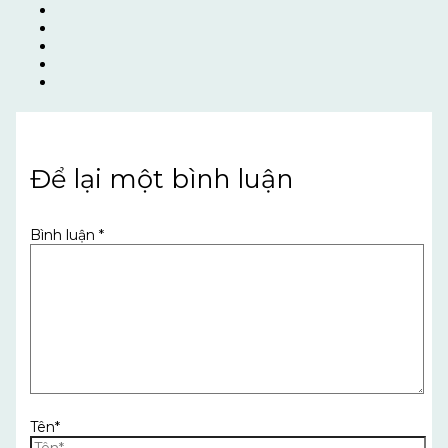
Để lại một bình luận
Bình luận
*
Tên*