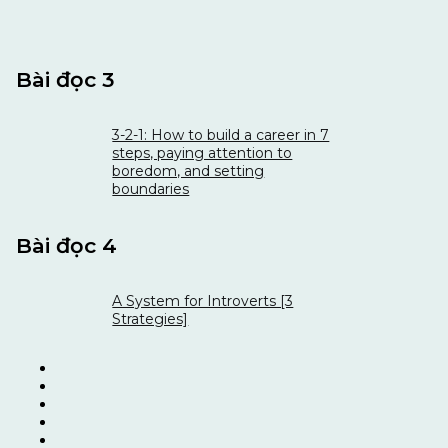
Bài đọc 3
3-2-1: How to build a career in 7
steps, paying attention to
boredom, and setting
boundaries
Bài đọc 4
A System for Introverts [3
Strategies]