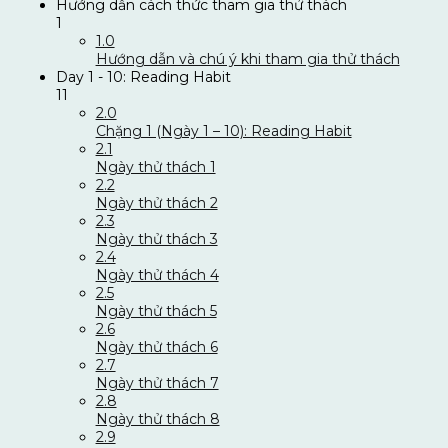
Hướng dẫn cách thức tham gia thử thách
1
1.0
Hướng dẫn và chú ý khi tham gia thử thách
Day 1 - 10: Reading Habit
11
2.0
Chặng 1 (Ngày 1 – 10): Reading Habit
2.1
Ngày thử thách 1
2.2
Ngày thử thách 2
2.3
Ngày thử thách 3
2.4
Ngày thử thách 4
2.5
Ngày thử thách 5
2.6
Ngày thử thách 6
2.7
Ngày thử thách 7
2.8
Ngày thử thách 8
2.9