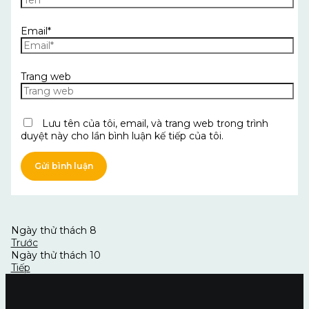
Email*
Trang web
Lưu tên của tôi, email, và trang web trong trình
duyệt này cho lần bình luận kế tiếp của tôi.
Ngày thử thách 8
Trước
Ngày thử thách 10
Tiếp