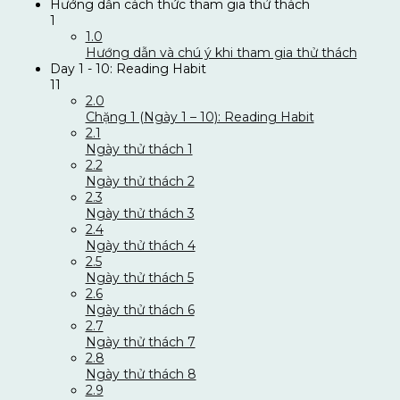
Hướng dẫn cách thức tham gia thử thách
1
1.0
Hướng dẫn và chú ý khi tham gia thử thách
Day 1 - 10: Reading Habit
11
2.0
Chặng 1 (Ngày 1 – 10): Reading Habit
2.1
Ngày thử thách 1
2.2
Ngày thử thách 2
2.3
Ngày thử thách 3
2.4
Ngày thử thách 4
2.5
Ngày thử thách 5
2.6
Ngày thử thách 6
2.7
Ngày thử thách 7
2.8
Ngày thử thách 8
2.9