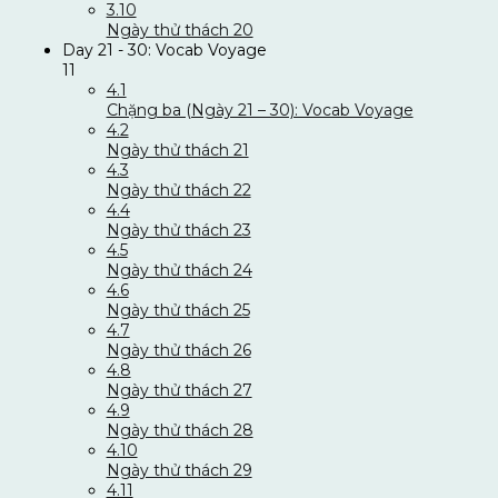
3.10
Ngày thử thách 20
Day 21 - 30: Vocab Voyage
11
4.1
Chặng ba (Ngày 21 – 30): Vocab Voyage
4.2
Ngày thử thách 21
4.3
Ngày thử thách 22
4.4
Ngày thử thách 23
4.5
Ngày thử thách 24
4.6
Ngày thử thách 25
4.7
Ngày thử thách 26
4.8
Ngày thử thách 27
4.9
Ngày thử thách 28
4.10
Ngày thử thách 29
4.11