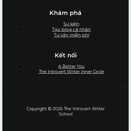
Khám phá
Sự kiện
Tạo blog cá nhân
Tư vấn miễn phí
Kết nối
A Better You
The Introvert Writer Inner Circle
Copyright © 2026 The Introvert Writer
School