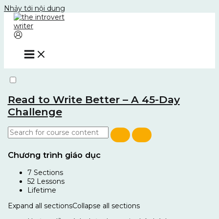
Nhảy tới nội dung
Read to Write Better – A 45-Day
Challenge
Chương trình giáo dục
7 Sections
52 Lessons
Lifetime
Expand all sections
Collapse all sections