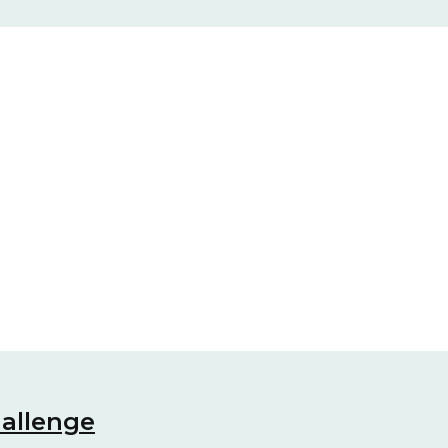
hallenge