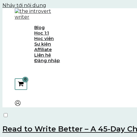
Nhảy tới nội dung
Blog
Học 1:1
Học viên
Sự kiện
Affiliate
Liên hệ
Đăng nhập
Read to Write Better – A 45-Day C