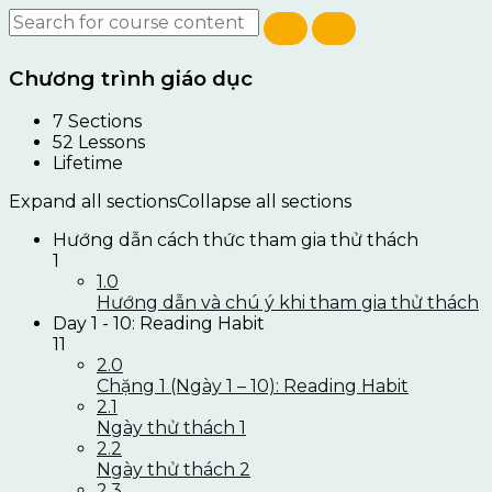
Chương trình giáo dục
7 Sections
52 Lessons
Lifetime
Expand all sections
Collapse all sections
Hướng dẫn cách thức tham gia thử thách
1
1.0
Hướng dẫn và chú ý khi tham gia thử thách
Day 1 - 10: Reading Habit
11
2.0
Chặng 1 (Ngày 1 – 10): Reading Habit
2.1
Ngày thử thách 1
2.2
Ngày thử thách 2
2.3