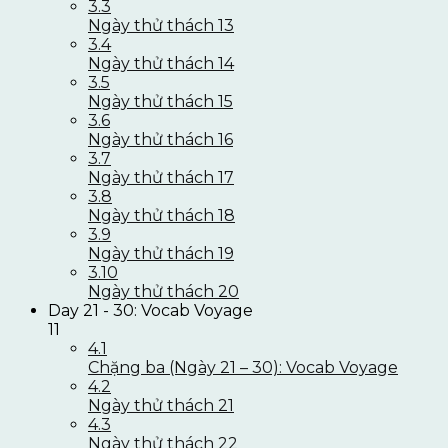
3.3
Ngày thử thách 13
3.4
Ngày thử thách 14
3.5
Ngày thử thách 15
3.6
Ngày thử thách 16
3.7
Ngày thử thách 17
3.8
Ngày thử thách 18
3.9
Ngày thử thách 19
3.10
Ngày thử thách 20
Day 21 - 30: Vocab Voyage
11
4.1
Chặng ba (Ngày 21 – 30): Vocab Voyage
4.2
Ngày thử thách 21
4.3
Ngày thử thách 22